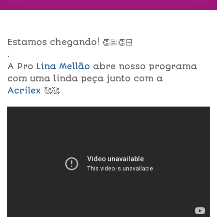
Estamos chegando! 👏🏻👏🏻
.
A Pro
Lina Mellão
abre nosso programa
com uma linda peça junto com a
Acrilex
🥰🥰