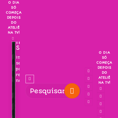
Skip
O DIA
SÓ
to
COMEÇA
content
DEPOIS
DO
ATELIÊ
NA TV!
INSCREVA-
SE!
O DIA
Inscreva-
SÓ
COMEÇA
se
DEPOIS
para
DO
receber
ATELIÊ
novidades!
NA TV!