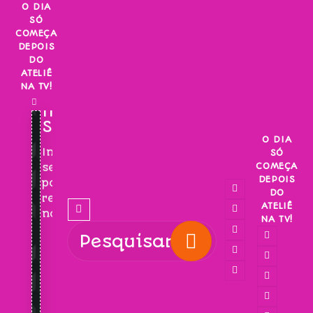
Skip
O DIA
SÓ
to
COMEÇA
content
DEPOIS
DO
ATELIÊ
NA TV!
INSCREVA-
SE!
O DIA
Inscreva-
SÓ
COMEÇA
se
DEPOIS
para
DO
receber
ATELIÊ
novidades!
NA TV!