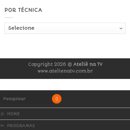
POR TÉCNICA
Copyright 2026 ©
Ateliê na TV
www.atelienatv.com.br
HOME
PROGRAMAS