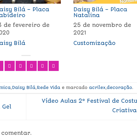
aisy Bilá – Placa
Daisy Bilá – Placa
abideiro
Natalina
3 de fevereiro de
25 de novembro de
020
2021
aisy Bilá
Customização
mica
,
Daisy Bilá
,
Rede Vida
e marcado
acrilex
,
decoração
.
Vídeo Aulas 2º Festival de Cost
 Gel
Criativ
 comentar.