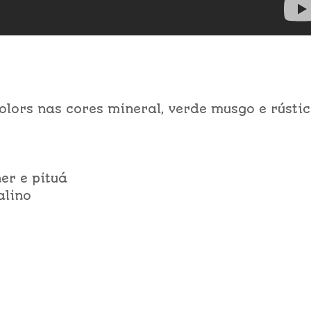
Colors nas cores mineral, verde musgo e rústi
er e pituá
alino