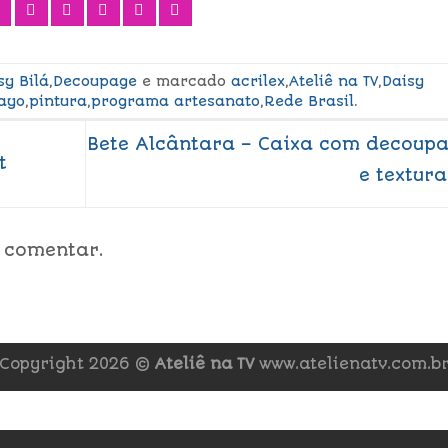
sy Bilá
,
Decoupage
e marcado
acrilex
,
Ateliê na TV
,
Daisy
ayo
,
pintura
,
programa artesanato
,
Rede Brasil
.
Bete Alcântara – Caixa com decoup
t
e textur
 comentar.
Copyright 2026 ©
Ateliê na TV
www.atelienatv.com.b