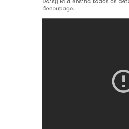
Daisy Bilá ensina todos os de
decoupage.