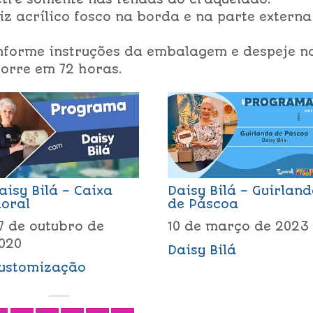
z acrílico fosco na borda e na parte externa
onforme instruções da embalagem e despeje n
orre em 72 horas.
aisy Bilá – Caixa
Daisy Bilá – Guirlan
loral
de Páscoa
7 de outubro de
10 de março de 2023
020
Daisy Bilá
ustomização