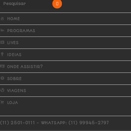
HOME
PROGRAMAS
LIVES
IDEIAS
ONDE ASSISTIR?
SOBRE
VIAGENS
LOJA
(11) 2501-0111 - WHATSAPP: (11) 99945-2797