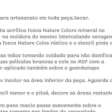
ara artesanato em toda peça.Secar.
ta acrílica fosca Nature Colors mineral no
o na moldura do mesmo intercalando secage
a fosca Nature Colos rústico e o stencil pinte 
 as mãos tomando cuidado para não danific
duas películas brancas e cole no MDF com a
 ser aplicado também sobre o guardanapo
lex incolor na área inferior da peça. Aguarde 
ncil menor e o pituá, decore as áreas restant
um pano macio passe suavemente sobre o
etre somente nas fendas do craquelado.