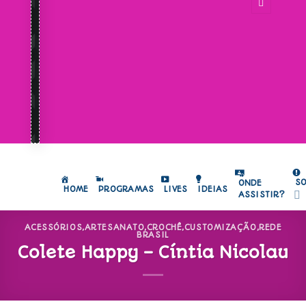
S
ONDE
HOME
PROGRAMAS
LIVES
IDEIAS
ASSISTIR?
ACESSÓRIOS
,
ARTESANATO
,
CROCHÊ
,
CUSTOMIZAÇÃO
,
REDE
BRASIL
Colete Happy – Cíntia Nicolau