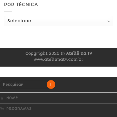
POR TÉCNICA
Copyright 2026 ©
Ateliê na TV
www.atelienatv.com.br
HOME
PROGRAMAS