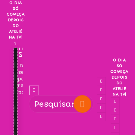
Skip
O DIA
SÓ
to
COMEÇA
content
DEPOIS
DO
ATELIÊ
NA TV!
INSCREVA-
SE!
O DIA
Inscreva-
SÓ
COMEÇA
se
DEPOIS
para
DO
receber
ATELIÊ
novidades!
NA TV!