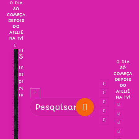
Skip
O DIA
SÓ
to
COMEÇA
content
DEPOIS
DO
ATELIÊ
NA TV!
INSCREVA-
SE!
O DIA
Inscreva-
SÓ
COMEÇA
se
DEPOIS
para
DO
receber
ATELIÊ
novidades!
NA TV!