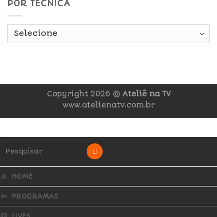
POR TÉCNICA
Copyright 2026 ©
Ateliê na TV
www.atelienatv.com.br
HOME
PROGRAMAS
LIVES