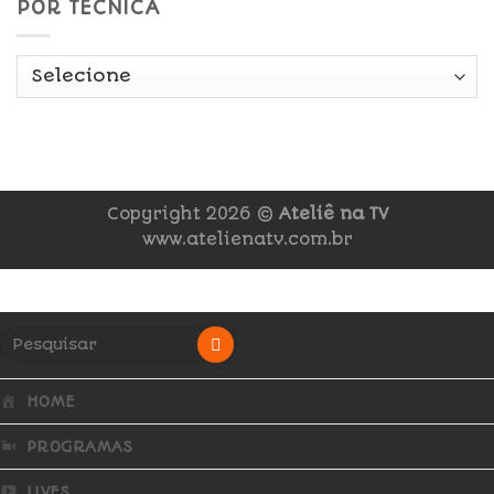
POR TÉCNICA
Copyright 2026 ©
Ateliê na TV
www.atelienatv.com.br
HOME
PROGRAMAS
LIVES