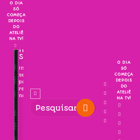
Skip
O DIA
SÓ
to
COMEÇA
content
DEPOIS
DO
ATELIÊ
NA TV!
INSCREVA-
SE!
O DIA
Inscreva-
SÓ
COMEÇA
se
DEPOIS
para
DO
receber
ATELIÊ
novidades!
NA TV!