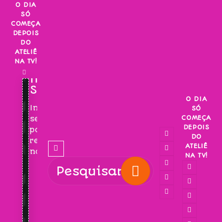
Skip
O DIA
SÓ
to
COMEÇA
content
DEPOIS
DO
ATELIÊ
NA TV!
INSCREVA-
SE!
O DIA
Inscreva-
SÓ
COMEÇA
se
DEPOIS
para
DO
receber
ATELIÊ
novidades!
NA TV!