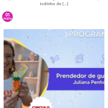
todinho de [...]
01
maio