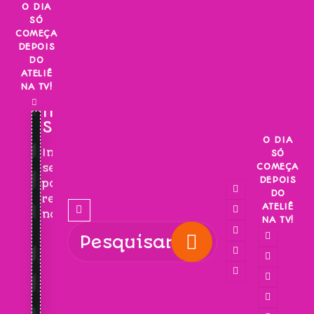
Skip
O DIA
SÓ
to
COMEÇA
content
DEPOIS
DO
ATELIÊ
NA TV!
INSCREVA-
SE!
O DIA
Inscreva-
SÓ
COMEÇA
se
DEPOIS
para
DO
receber
ATELIÊ
novidades!
NA TV!