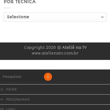
POR TÉCNICA
Copyright 2026 ©
Ateliê na TV
www.atelienatv.com.br
HOME
PROGRAMAS
LIVES