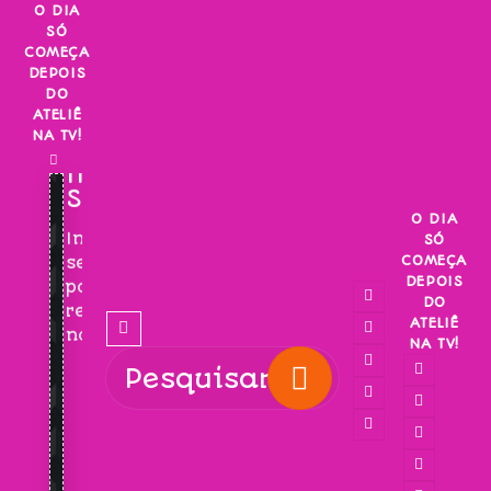
Skip
O DIA
SÓ
to
COMEÇA
content
DEPOIS
DO
ATELIÊ
NA TV!
INSCREVA-
SE!
O DIA
Inscreva-
SÓ
COMEÇA
se
DEPOIS
para
DO
receber
ATELIÊ
novidades!
NA TV!