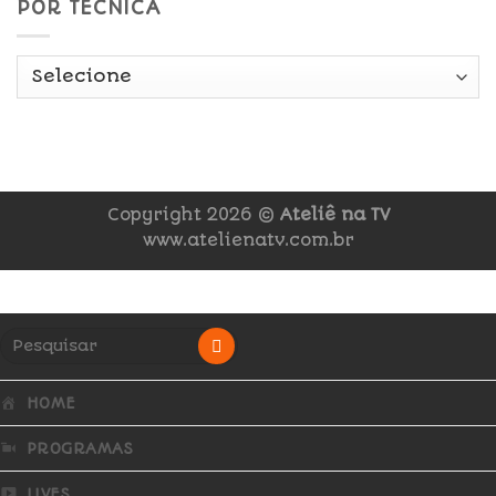
POR TÉCNICA
Copyright 2026 ©
Ateliê na TV
www.atelienatv.com.br
HOME
PROGRAMAS
LIVES