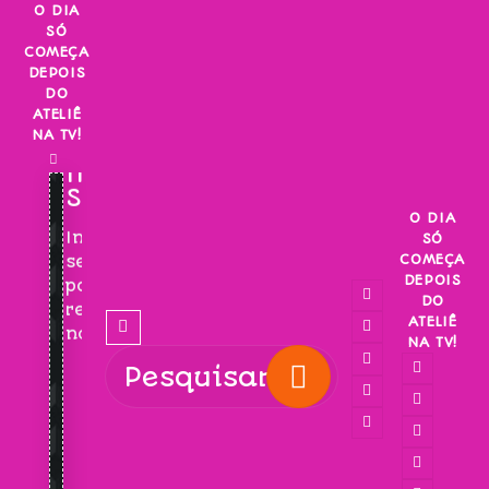
Skip
O DIA
SÓ
to
COMEÇA
content
DEPOIS
DO
ATELIÊ
NA TV!
INSCREVA-
SE!
O DIA
Inscreva-
SÓ
COMEÇA
se
DEPOIS
para
DO
receber
ATELIÊ
novidades!
NA TV!