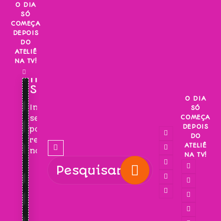
Skip
O DIA
SÓ
to
COMEÇA
content
DEPOIS
DO
ATELIÊ
NA TV!
INSCREVA-
SE!
O DIA
Inscreva-
SÓ
COMEÇA
se
DEPOIS
para
DO
receber
ATELIÊ
novidades!
NA TV!