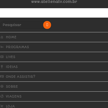
www.atelienatv.com.br
HOME
PROGRAMAS
LIVES
IDEIAS
ONDE ASSISTIR?
SOBRE
VIAGENS
LOJA