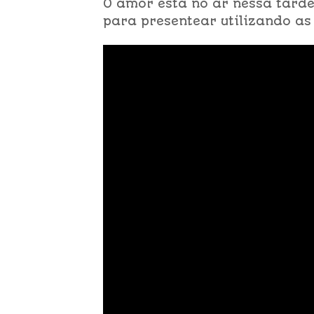
O amor está no ar nessa tard
para presentear utilizando as