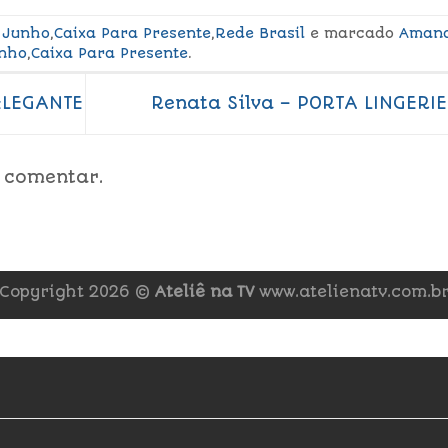
 Junho
,
Caixa Para Presente
,
Rede Brasil
e marcado
Aman
nho
,
Caixa Para Presente
.
ELEGANTE
Renata Silva – PORTA LINGERI
 comentar.
Copyright 2026 ©
Ateliê na TV
www.atelienatv.com.b